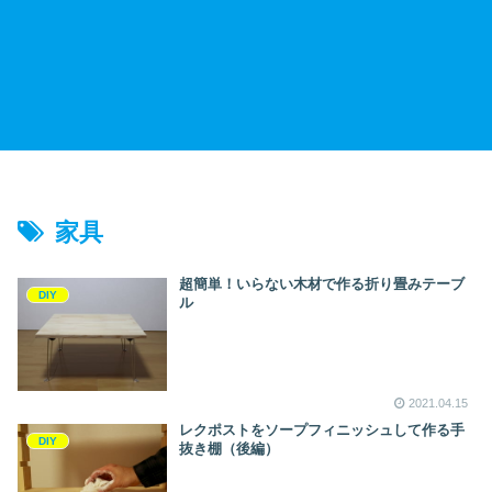
家具
超簡単！いらない木材で作る折り畳みテーブ
DIY
ル
2021.04.15
レクポストをソープフィニッシュして作る手
DIY
抜き棚（後編）