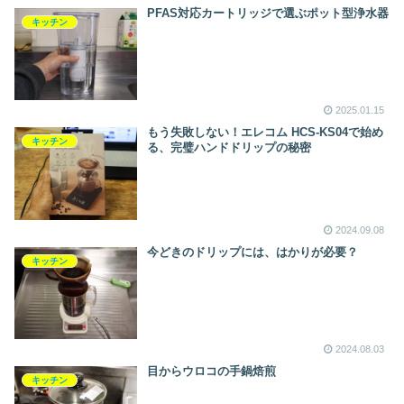
PFAS対応カートリッジで選ぶポット型浄水器
キッチン
2025.01.15
もう失敗しない！エレコム HCS-KS04で始め
キッチン
る、完璧ハンドドリップの秘密
2024.09.08
今どきのドリップには、はかりが必要？
キッチン
2024.08.03
目からウロコの手鍋焙煎
キッチン