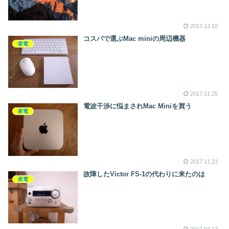
2017.12.10
コスパで選ぶMac miniの周辺機器
家電
2017.11.25
電波干渉に悩まされMac Miniを買う
家電
2017.11.23
故障したVictor FS-1の代わりに来たのは
家電