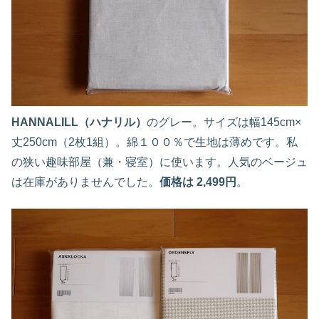
HANNALILL（ハナリル）
のグレー。サイズは幅145cm×
丈250cm（2枚1組）。綿１００％で生地は薄めです。私
の狭い趣味部屋（兼・寝室）に使います。人気のベージュ
は在庫がありませんでした。
価格は 2,499円
。