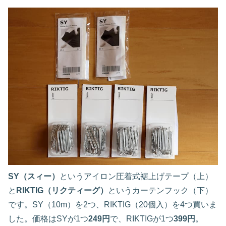
SY（スィー）
というアイロン圧着式裾上げテープ（上）
と
RIKTIG（リクティーグ）
というカーテンフック（下）
です。SY（10m）を2つ、RIKTIG（20個入）を4つ買いま
した。価格はSYが1つ
249円
で、RIKTIGが1つ
399円
。