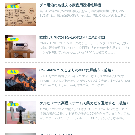
ダニ退治にも使える家庭用洗濯乾燥機
家電
黒カビ対策のために買い換えたばかりの洗濯乾燥機（東芝 AW-
8V2M）に、思わぬ使い道が。それは、布団や枕などのダニ退治。
故障したVictor FS-1の代わりに来たのは
家電
ONKYO INTEC155シリーズのチューナーアンプ、R-801A。だい
ぶ前に販売が終了していて、今回手に入れたのは中古品です。リモ
コンが付属していなかったせいか3980円と格安でした。
OS Sierra？ 久しぶりのMacに戸惑う（前編）
家電
テレビなので画面はデカイんですが、なんかスマホみたいです。
iPhoneもほとんど触ったことがないのでよく分かりませんが、iOS
に近いんでしょうか。siriも標準で入っています。
ケルヒャーの高温スチームで黒カビを退治する（後編）
家電
ためしてガッテンで紹介していた50℃シャワーの方法だと、カビ
予防の場合は5秒、カビ退治の場合は90秒かかっていました。これ
が、スチームクリーナー（ケルヒャーSC-1）だとどうなるのか調
べてみます。