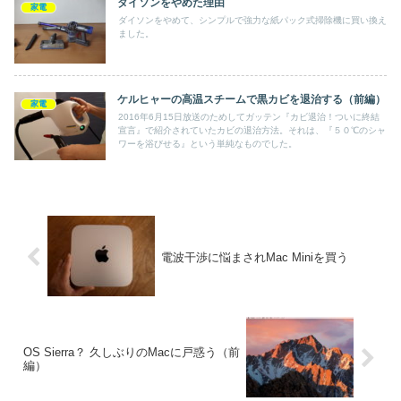
ダイソンをやめた理由
家電
ダイソンをやめて、シンプルで強力な紙パック式掃除機に買い換え
ました。
ケルヒャーの高温スチームで黒カビを退治する（前編）
家電
2016年6月15日放送のためしてガッテン『カビ退治！ついに終結
宣言』で紹介されていたカビの退治方法。それは、『５０℃のシャ
ワーを浴びせる』という単純なものでした。
電波干渉に悩まされMac Miniを買う
OS Sierra？ 久しぶりのMacに戸惑う（前
編）