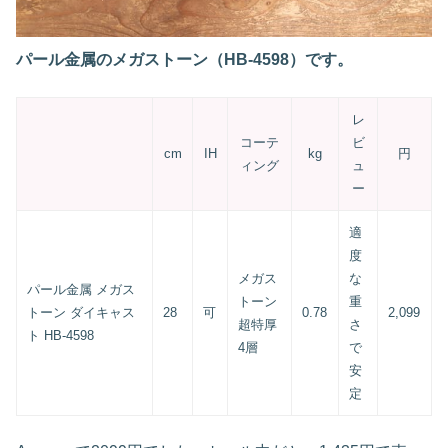
パール金属のメガストーン（HB-4598）です。
レ
コーテ
ビ
cm
IH
kg
円
ィング
ュ
ー
適
度
メガス
な
パール金属 メガス
トーン
重
トーン ダイキャス
28
可
0.78
2,099
超特厚
さ
ト HB-4598
4層
で
安
定