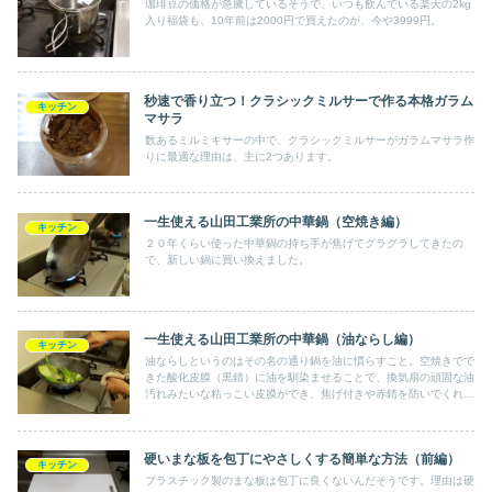
珈琲豆の価格が急騰しているそうで、いつも飲んでいる楽天の2kg
入り福袋も、10年前は2000円で買えたのが、今や3999円。
秒速で香り立つ！クラシックミルサーで作る本格ガラム
キッチン
マサラ
数あるミルミキサーの中で、クラシックミルサーがガラムマサラ作
りに最適な理由は、主に2つあります。
一生使える山田工業所の中華鍋（空焼き編）
キッチン
２０年くらい使った中華鍋の持ち手が焦げてグラグラしてきたの
で、新しい鍋に買い換えました。
一生使える山田工業所の中華鍋（油ならし編）
キッチン
油ならしというのはその名の通り鍋を油に慣らすこと。空焼きでで
きた酸化皮膜（黒錆）に油を馴染ませることで、換気扇の頑固な油
汚れみたいな粘っこい皮膜ができ、焦げ付きや赤錆を防いでくれる
んだそうです。
硬いまな板を包丁にやさしくする簡単な方法（前編）
キッチン
プラスチック製のまな板は包丁に良くないんだそうです。理由は硬